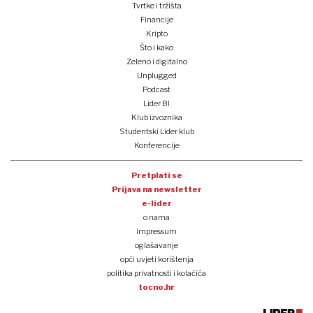
Tvrtke i tržišta
Financije
Kripto
Što i kako
Zeleno i digitalno
Unplugged
Podcast
Lider BI
Klub izvoznika
Studentski Lider klub
Konferencije
Pretplati se
Prijava na newsletter
e-lider
o nama
impressum
oglašavanje
opći uvjeti korištenja
politika privatnosti i kolačića
tocno.hr