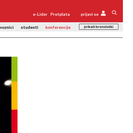
e-Lider
Pretplata
prijavi se
prikaži kronološki
zvoznici
studenti
konferencije