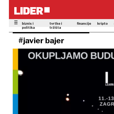
biznis i
tvrtke i
financije
kripto
politika
tržišta
#javier bajer