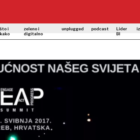
što i
zeleno i
unplugged
podcast
Lider
i
kako
digitalno
BI