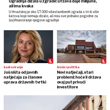
Ugradnja dizala u zgrade: Država daje milijune,
ali ima kvaka
U Hrvatskoj je oko 17.000 višestambenih zgrada s tri ili više
katova koje nemaju dizalo, ali nisu sve jednako pogodne za
(su)financiranje njegove ugradnje
kadroviranje
biznis i politika
Još ništa od javnih
Novi natječaji, stari
natječaja za članove
problemi: hoće li država
uprava državnih tvrtki
ovaj put privući
investitore