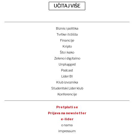
UČITAJ VIŠE
Biznis i politika
Tvrtke i tržišta
Financije
Kripto
Što i kako
Zeleno i digitalno
Unplugged
Podcast
Lider BI
Klub izvoznika
Studentski Lider klub
Konferencije
Pretplati se
Prijava na newsletter
e-lider
o nama
impressum