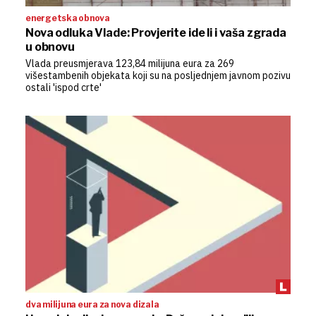
energetska obnova
Nova odluka Vlade: Provjerite ide li i vaša zgrada
u obnovu
Vlada preusmjerava 123,84 milijuna eura za 269
višestambenih objekata koji su na posljednjem javnom pozivu
ostali 'ispod crte'
dva milijuna eura za nova dizala