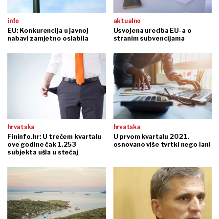
info
aktualno
EU: Konkurencija u javnoj
Usvojena uredba EU-a o
nabavi zamjetno oslabila
stranim subvencijama
hrvatska
hrvatska
Fininfo.hr: U trećem kvartalu
U prvom kvartalu 2021.
ove godine čak 1.253
osnovano više tvrtki nego lani
subjekta ušla u stečaj