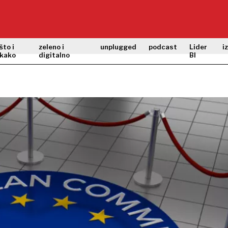
što i
zeleno i
unplugged
podcast
Lider
i
kako
digitalno
BI