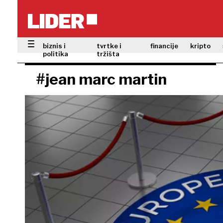
biznis i
tvrtke i
financije
kripto
politika
tržišta
#jean marc martin