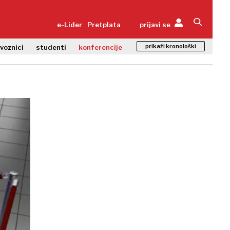
e-Lider
Pretplata
prijavi se
prikaži kronološki
zvoznici
studenti
konferencije