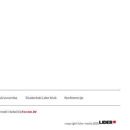
ub izvoznika
Studentski Lider klub
Konferencije
tnosti i kolačića
tocno.hr
copyright lider media 2025.