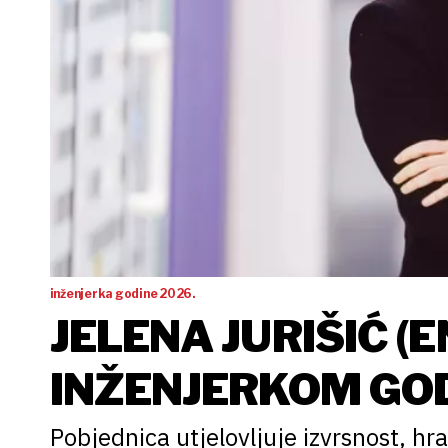
inženjerka godine 2026.
JELENA JURIŠIĆ (
INŽENJERKOM GOD
Pobjednica utjelovljuje izvrsnost, hr