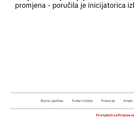
promjena - poručila je inicijatorica 
Biznis i politika
Tvrtke i tržišta
Financije
Kripto
Pretplati se
Prijava 