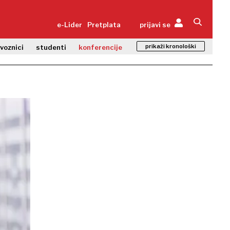
e-Lider
Pretplata
prijavi se
prikaži kronološki
zvoznici
studenti
konferencije