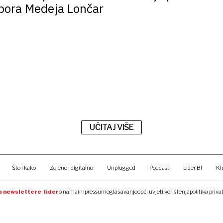
izbora Medeja Lončar
UČITAJ VIŠE
Što i kako
Zeleno i digitalno
Unplugged
Podcast
Lider BI
Kl
na newsletter
e-lider
o nama
impressum
oglašavanje
opći uvjeti korištenja
politika priva