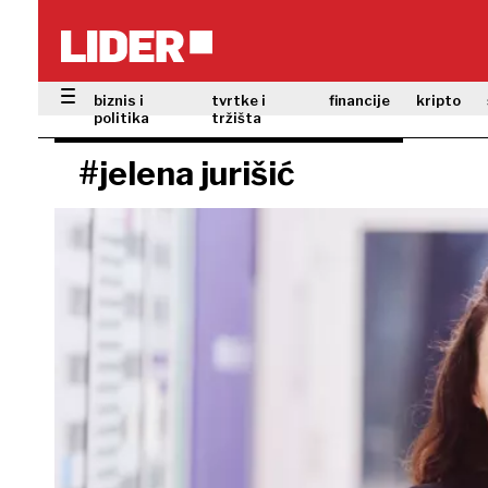
biznis i
tvrtke i
financije
kripto
politika
tržišta
#jelena jurišić