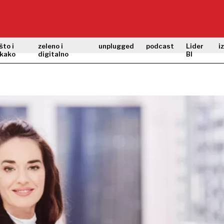
što i
zeleno i
unplugged
podcast
Lider
i
kako
digitalno
BI