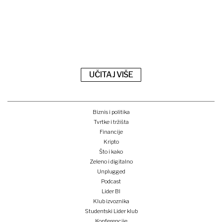
UČITAJ VIŠE
Biznis i politika
Tvrtke i tržišta
Financije
Kripto
Što i kako
Zeleno i digitalno
Unplugged
Podcast
Lider BI
Klub izvoznika
Studentski Lider klub
Konferencije