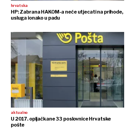
hrvatska
HP: Zabrana HAKOM-a neće utjecati na prihode,
usluga ionako u padu
aktualno
U 2017. opljačkane 33 poslovnice Hrvatske
pošte