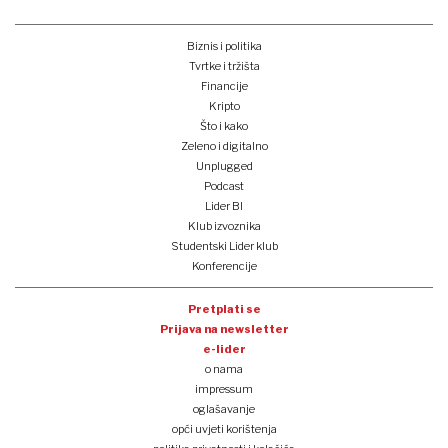
Biznis i politika
Tvrtke i tržišta
Financije
Kripto
Što i kako
Zeleno i digitalno
Unplugged
Podcast
Lider BI
Klub izvoznika
Studentski Lider klub
Konferencije
Pretplati se
Prijava na newsletter
e-lider
o nama
impressum
oglašavanje
opći uvjeti korištenja