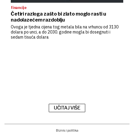
financije
Četiri razloga zašto bi zlato moglo rasti u
nadolazećem razdoblju
Ovoga je tjedna cijena tog metala bila na vrhuncu od 3130
dolara po unci, a do 2030. godine mogla bi dosegnuti i
sedam tisuća dolara
UČITAJ VIŠE
Biznis i politika