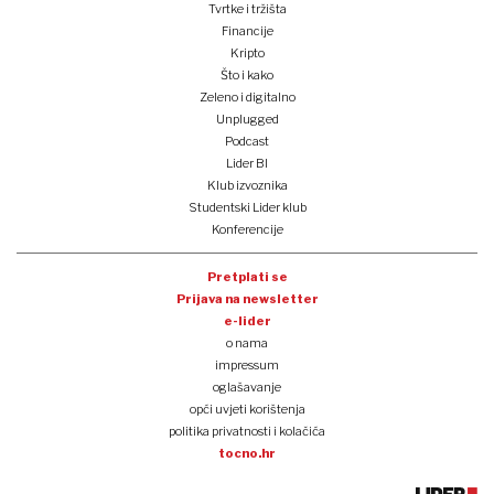
Tvrtke i tržišta
Financije
Kripto
Što i kako
Zeleno i digitalno
Unplugged
Podcast
Lider BI
Klub izvoznika
Studentski Lider klub
Konferencije
Pretplati se
Prijava na newsletter
e-lider
o nama
impressum
oglašavanje
opći uvjeti korištenja
politika privatnosti i kolačića
tocno.hr