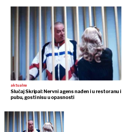
aktualno
Slučaj Skripal: Nervni agens nađen i u restoranu i
pubu, gosti nisu u opasnosti