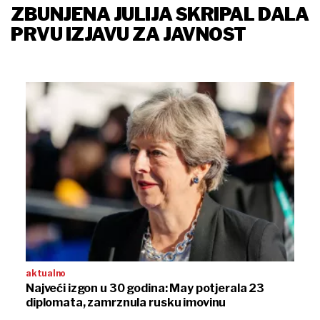
ZBUNJENA JULIJA SKRIPAL DALA
PRVU IZJAVU ZA JAVNOST
aktualno
Najveći izgon u 30 godina: May potjerala 23
diplomata, zamrznula rusku imovinu