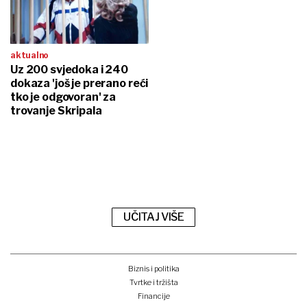
aktualno
Uz 200 svjedoka i 240
dokaza 'još je prerano reći
tko je odgovoran' za
trovanje Skripala
UČITAJ VIŠE
Biznis i politika
Tvrtke i tržišta
Financije