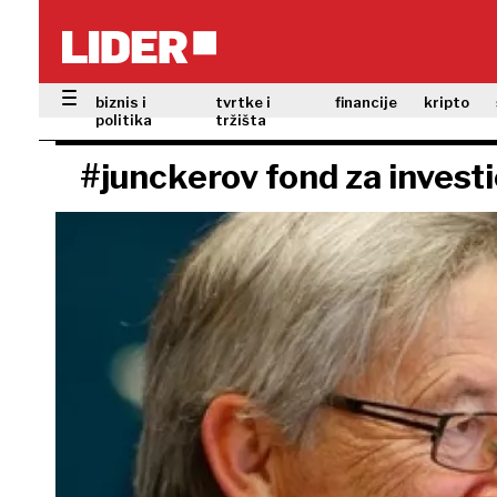
biznis i
tvrtke i
financije
kripto
politika
tržišta
#junckerov fond za investi