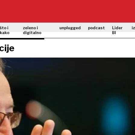
što i
zeleno i
unplugged
podcast
Lider
i
kako
digitalno
BI
cije