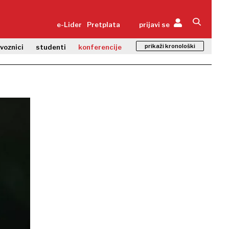
e-Lider
Pretplata
prijavi se
prikaži kronološki
zvoznici
studenti
konferencije