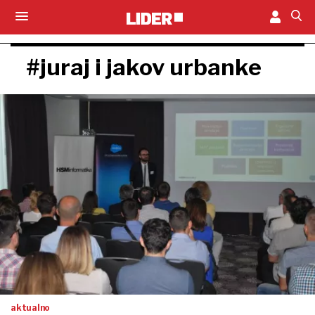
#juraj i jakov urbanke
aktualno