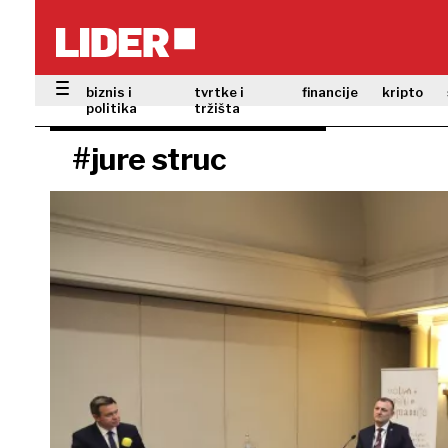
biznis i
tvrtke i
financije
kripto
politika
tržišta
#jure struc