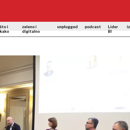
što i
zeleno i
unplugged
podcast
Lider
i
kako
digitalno
BI