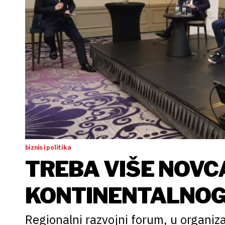
biznis i politika
TREBA VIŠE NOVC
KONTINENTALNOG
OBALE
Regionalni razvojni forum, u organiza