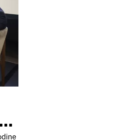
MO
odine