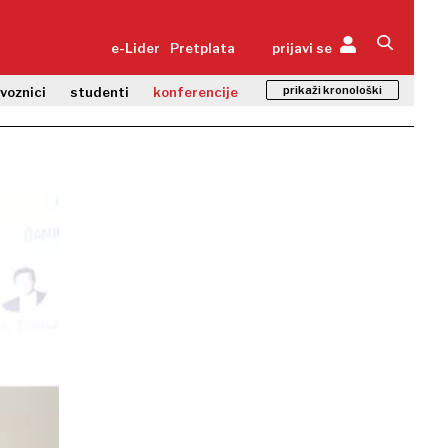
e-Lider
Pretplata
prijavi se
prikaži kronološki
zvoznici
studenti
konferencije