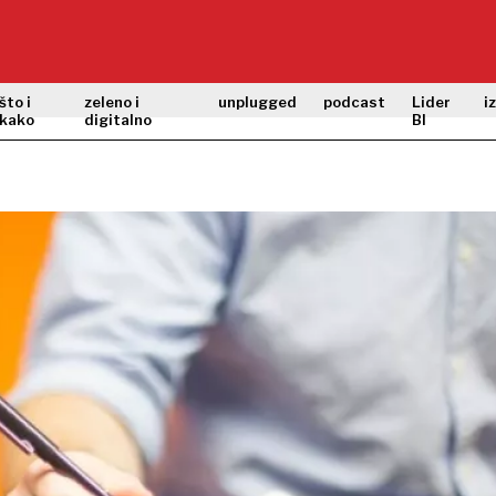
što i
zeleno i
unplugged
podcast
Lider
i
kako
digitalno
BI