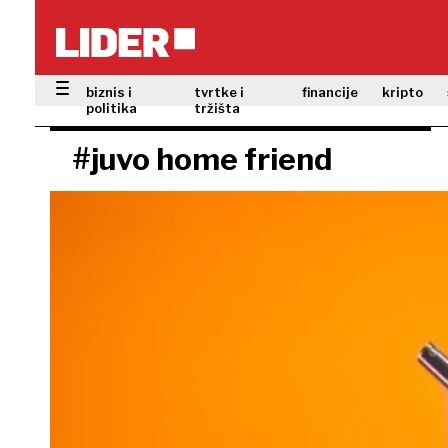
biznis i
tvrtke i
financije
kripto
politika
tržišta
#juvo home friend