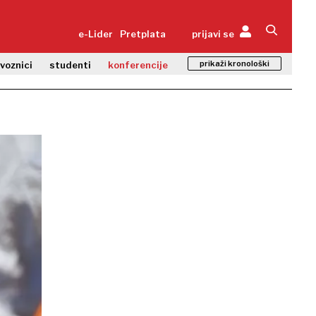
e-Lider
Pretplata
prijavi se
prikaži kronološki
zvoznici
studenti
konferencije