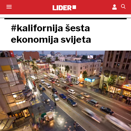
#kalifornija šesta
ekonomija svijeta