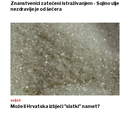
Znanstvenici zatečeni istraživanjem - Sojino ulje
nezdravije je od šećera
svijet
Može li Hrvatska izbjeći "slatki" namet?