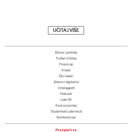
UČITAJ VIŠE
Biznis i politika
Tvrtke i tržišta
Financije
Kripto
Što i kako
Zeleno i digitalno
Unplugged
Podcast
Lider BI
Klub izvoznika
Studentski Lider klub
Konferencije
Pretplati se