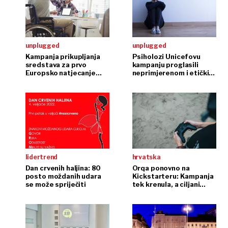
unplugged
unplugged
Kampanja prikupljanja
Psiholozi Unicefovu
sredstava za prvo
kampanju proglasili
Europsko natjecanje
neprimjerenom i etički
osoba s invaliditetom
upitnom
lidertrend
hrvatska
Dan crvenih haljina: 80
Orqa ponovno na
posto moždanih udara
Kickstarteru: Kampanja
se može spriječiti
tek krenula, a ciljani
iznos već je dvostruko
premašen