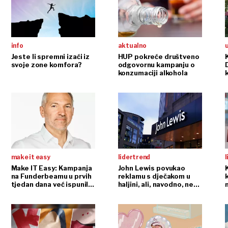
info
aktualno
Jeste li spremni izaći iz
HUP pokreće društveno
svoje zone komfora?
odgovornu kampanju o
konzumaciji alkohola
make it easy
lidertrend
l
Make IT Easy: Kampanja
John Lewis povukao
na Funderbeamu u prvih
reklamu s dječakom u
tjedan dana već ispunila
haljini, ali, navodno, ne
pola očekivanja
zbog kritika