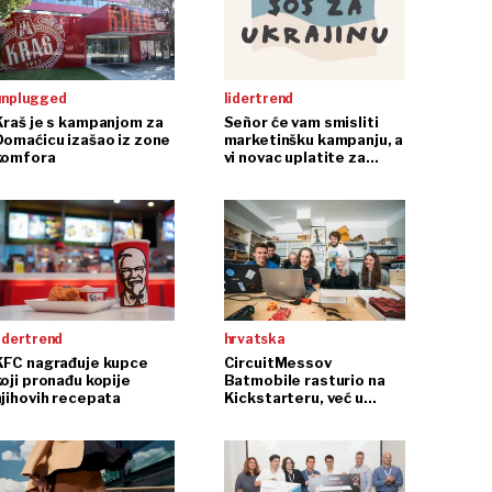
unplugged
lidertrend
Kraš je s kampanjom za
Señor će vam smisliti
Domaćicu izašao iz zone
marketinšku kampanju, a
komfora
vi novac uplatite za
pomoć Ukrajini
idertrend
hrvatska
KFC nagrađuje kupce
CircuitMessov
koji pronađu kopije
Batmobile rasturio na
njihovih recepata
Kickstarteru, već u
prvim satima dvostruko
premašio ciljanu svotu;
Albert Gajšak: Nisam
ovo očekivao!