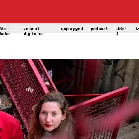
što i
zeleno i
unplugged
podcast
Lider
i
kako
digitalno
BI