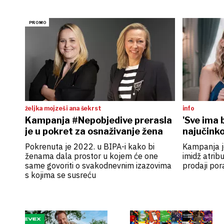
željka mojzeš i ana šekrst
info
Kampanja #Nepobjedive prerasla
'Sve ima 
je u pokret za osnaživanje žena
najučinko
Pokrenuta je 2022. u BIPA-i kako bi
Kampanja je
ženama dala prostor u kojem će one
imidž atribu
same govoriti o svakodnevnim izazovima
prodaji por
s kojima se susreću