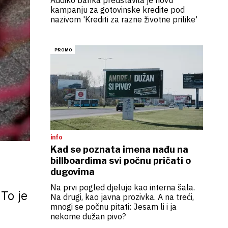
Addiko banka predstavila je novu
kampanju za gotovinske kredite pod
nazivom 'Krediti za razne životne prilike'
info
Kad se poznata imena nađu na
billboardima svi počnu pričati o
dugovima
Na prvi pogled djeluje kao interna šala.
 To je
Na drugi, kao javna prozivka. A na treći,
mnogi se počnu pitati: Jesam li i ja
nekome dužan pivo?