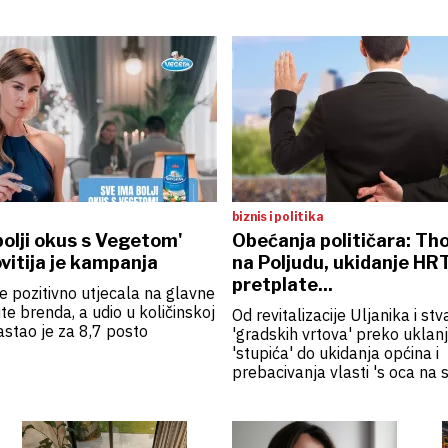
biznis i politika
bolji okus s Vegetom'
Obećanja političara: T
vitija je kampanja
na Poljudu, ukidanje HR
pretplate...
 pozitivno utjecala na glavne
te brenda, a udio u količinskoj
Od revitalizacije Uljanika i stv
astao je za 8,7 posto
'gradskih vrtova' preko uklan
'stupića' do ukidanja općina i
prebacivanja vlasti 's oca na s