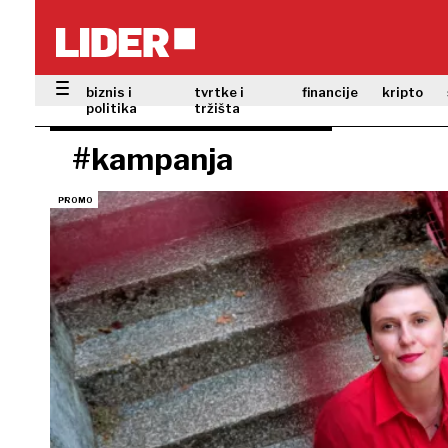
biznis i
tvrtke i
financije
kripto
politika
tržišta
#kampanja