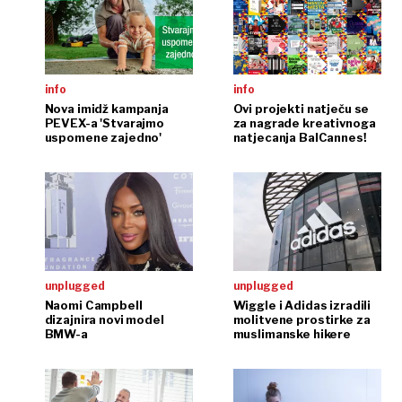
info
info
Nova imidž kampanja
Ovi projekti natječu se
PEVEX-a 'Stvarajmo
za nagrade kreativnoga
uspomene zajedno'
natjecanja BalCannes!
unplugged
unplugged
Naomi Campbell
Wiggle i Adidas izradili
dizajnira novi model
molitvene prostirke za
BMW-a
muslimanske hikere