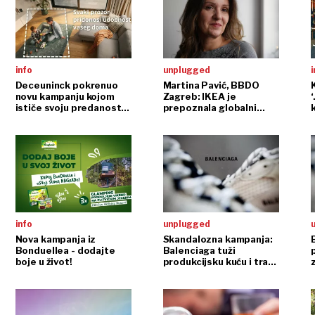
info
unplugged
i
Deceuninck pokrenuo
Martina Pavić, BBDO
novu kampanju kojom
Zagreb: IKEA je
‘
ističe svoju predanost
prepoznala globalni
održivosti
potencijal naše božićne
kampanje
info
unplugged
Nova kampanja iz
Skandalozna kampanja:
Bonduellea - dodajte
Balenciaga tuži
boje u život!
produkcijsku kuću i traži
25 milijuna dolara