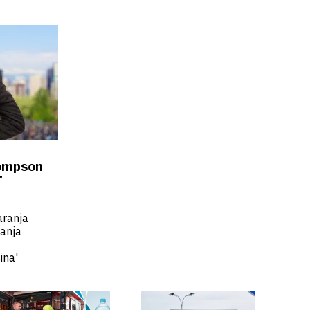
hompson
T
aranja
janja
ina'