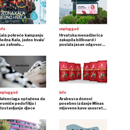
nfo
unplugged
Kala pokreće kampanju
Hrvatska menadžerica
Jedna Kala, jedno hvala'
zakupila billboard i
kao zahvalu
poslala jasan odgovor
dobrovoljnim
na seksističku kampanju
vatrogasnim društvima
Westgatea
unplugged
info
Balenciaga optužena da
Arabesca donosi
promiče pedofiliju i
posebno izdanje Minas
zlostavljanje djece
mljevene kave ususret
euru i u sklopu
'Arabesca povezuje,
#dođinakavu' kampanje