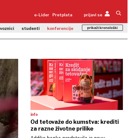
e-Lider
Pretplata
prijavi se
prikaži kronološki
zvoznici
studenti
konferencije
info
Od tetovaže do kumstva: krediti
za razne životne prilike