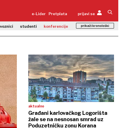
e-Lider
Pretplata
prijavi se
prikaži kronološki
zvoznici
studenti
konferencije
aktualno
Građani karlovačkog Logorišta
žale se na nesnosan smrad uz
Poduzetničku zonu Korana