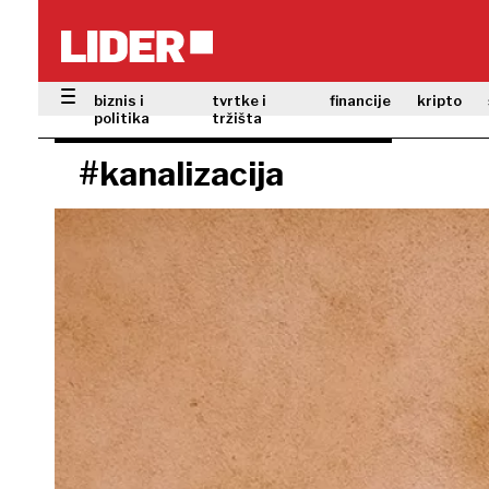
biznis i
tvrtke i
financije
kripto
politika
tržišta
#kanalizacija