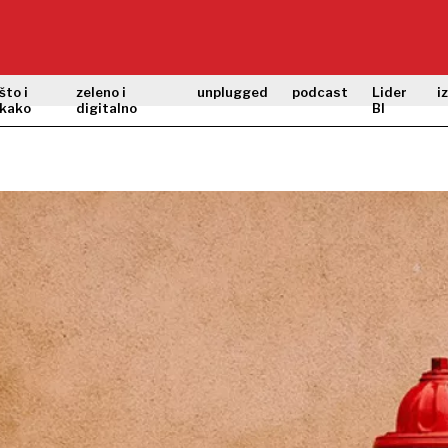
što i
zeleno i
unplugged
podcast
Lider
i
kako
digitalno
BI