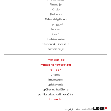
Financije
Kripto
Što i kako
Zeleno i digitalno
Unplugged
Podcast
Lider BI
Klub izvoznika
Studentski Lider klub
Konferencije
Pretplati se
Prijava na newsletter
e-lider
o nama
impressum
oglašavanje
opći uvjeti korištenja
politika privatnosti i kolačića
tocno.hr
copyright lider media 2025.