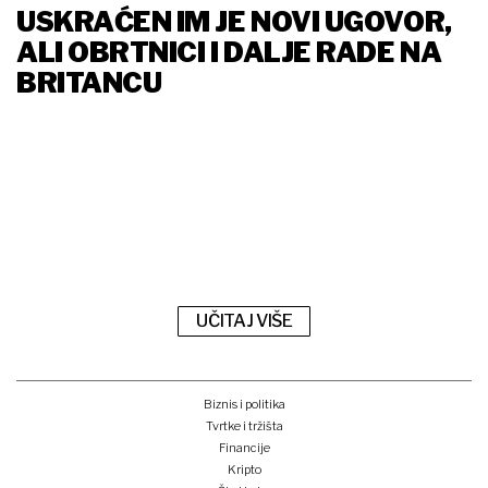
USKRAĆEN IM JE NOVI UGOVOR,
ALI OBRTNICI I DALJE RADE NA
BRITANCU
UČITAJ VIŠE
Biznis i politika
Tvrtke i tržišta
Financije
Kripto