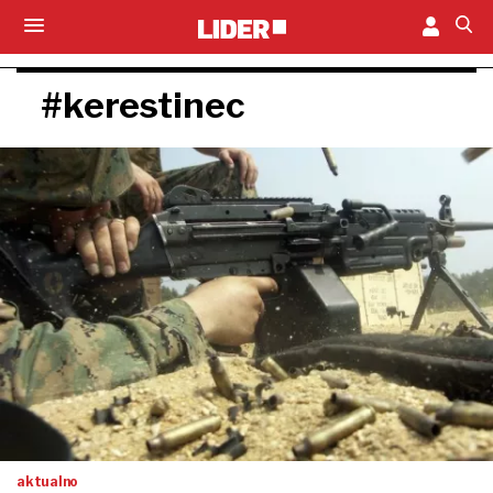
#kerestinec
aktualno