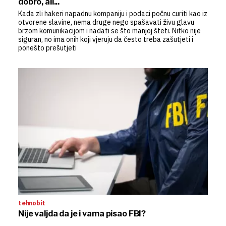
dobro, ali...
Kada zli hakeri napadnu kompaniju i podaci počnu curiti kao iz
otvorene slavine, nema druge nego spašavati živu glavu
brzom komunikacijom i nadati se što manjoj šteti. Nitko nije
siguran, no ima onih koji vjeruju da često treba zašutjeti i
ponešto prešutjeti
tehnobit
Nije valjda da je i vama pisao FBI?