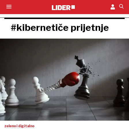
#kibernetiče prijetnje
zeleno i digitalno