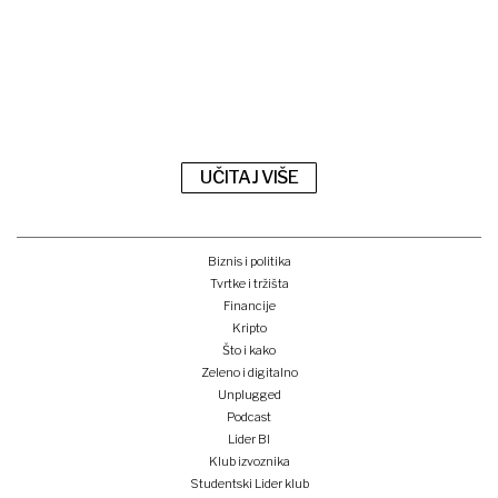
UČITAJ VIŠE
Biznis i politika
Tvrtke i tržišta
Financije
Kripto
Što i kako
Zeleno i digitalno
Unplugged
Podcast
Lider BI
Klub izvoznika
Studentski Lider klub