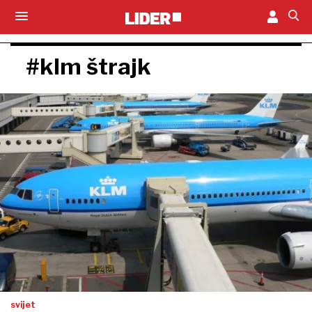
#klm štrajk
svijet