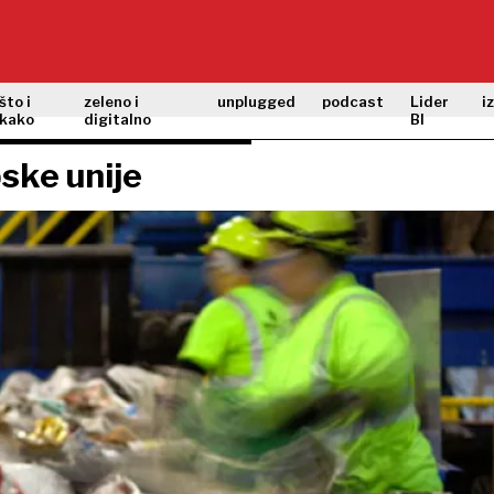
što i
zeleno i
unplugged
podcast
Lider
i
kako
digitalno
BI
ske unije