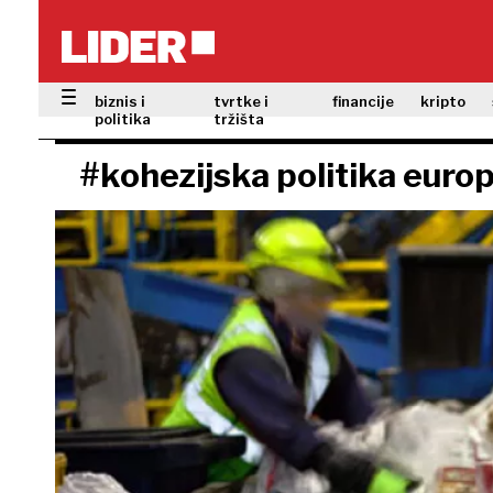
biznis i
tvrtke i
financije
kripto
politika
tržišta
#kohezijska politika europ