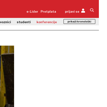
e-Lider
Pretplata
prijavi se
prikaži kronološki
zvoznici
studenti
konferencije