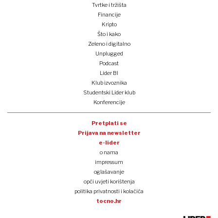
Tvrtke i tržišta
Financije
Kripto
Što i kako
Zeleno i digitalno
Unplugged
Podcast
Lider BI
Klub izvoznika
Studentski Lider klub
Konferencije
Pretplati se
Prijava na newsletter
e-lider
o nama
impressum
oglašavanje
opći uvjeti korištenja
politika privatnosti i kolačića
tocno.hr