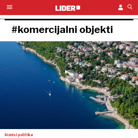
#komercijalni objekti
biznis i politika