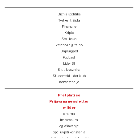
Biznis i politika
Tvrtke i tržišta
Financije
Kripto
Što i kako
Zeleno i digitalno
Unplugged
Podcast
Lider BI
Klub izvoznika
Studentski Lider klub
Konferencije
Pretplati se
Prijava na newsletter
e-lider
o nama
impressum
oglašavanje
opći uvjeti korištenja