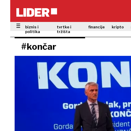
biznis i
tvrtke i
financije
kripto
politika
tržišta
#končar