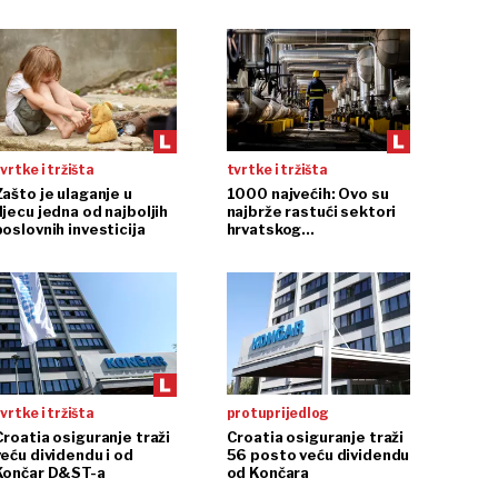
vrtke i tržišta
tvrtke i tržišta
Zašto je ulaganje u
1000 najvećih: Ovo su
djecu jedna od najboljih
najbrže rastući sektori
poslovnih investicija
hrvatskog
gospodarstva
vrtke i tržišta
protuprijedlog
Croatia osiguranje traži
Croatia osiguranje traži
veću dividendu i od
56 posto veću dividendu
Končar D&ST-a
od Končara