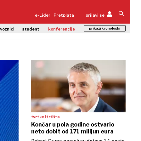
e-Lider
Pretplata
prijavi se
prikaži kronološki
zvoznici
studenti
konferencije
tvrtke i tržišta
Končar u pola godine ostvario
neto dobit od 171 milijun eura