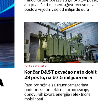
Prihodi Grupe porasli su gotovo 14 posto,
a u prvih šest mjeseci ugovoreni su novi
poslovi vrijedni više od milijardu eura
tvrtke i tržišta
Končar D&ST povećao neto dobit
28 posto, na 97,5 milijuna eura
A
Rast potražnje za transformatorima
poduprli su projekti dekarbonizacije,
obnovljivih izvora energije i električne
mobilnosti