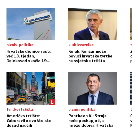
biznis i politika
klub izvoznika
t
Hrvatske dionice rastu
Kolak: Končar može
već 13. tjedan,
povući hrvatske tvrtke
Dalekovod skočio 19
na svjetska tržišta
posto
tvrtke i tržišta
biznis i politika
t
Američko tržište:
Pantheon AI: Struja
Zaboravite sve što ste
neće poskupjeti, a
dosad naučili
mrežu dobiva Hrvatska