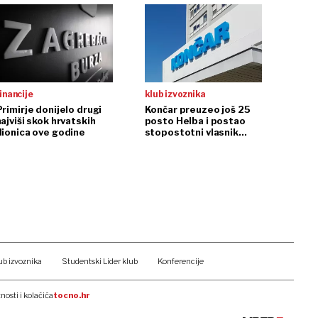
inancije
klub izvoznika
Primirje donijelo drugi
Končar preuzeo još 25
ajviši skok hrvatskih
posto Helba i postao
dionica ove godine
stopostotni vlasnik
tvrtke
ub izvoznika
Studentski Lider klub
Konferencije
tnosti i kolačića
tocno.hr