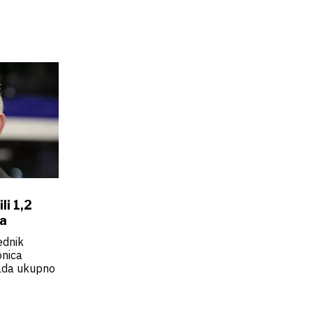
li 1,2
ma
ednik
onica
sada ukupno