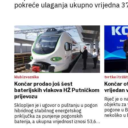
pokreće ulaganja ukupno vrijedna 37
klub izvoznika
tvrtke i tržiš
Končar prodao još šest
Končar ot
baterijskih vlakova HŽ Putničkom
vrijedan 
prijevozu
Riječ je o
objektu za v
Sklopljen je i ugovor o puštanju u pogon
pogone u B
hibridnog stabilnog energetskog
nekoliko u 
priključka za punjenje pogonskih
baterija, a ukupna vrijednost iznosi 53,6
milijuna eura