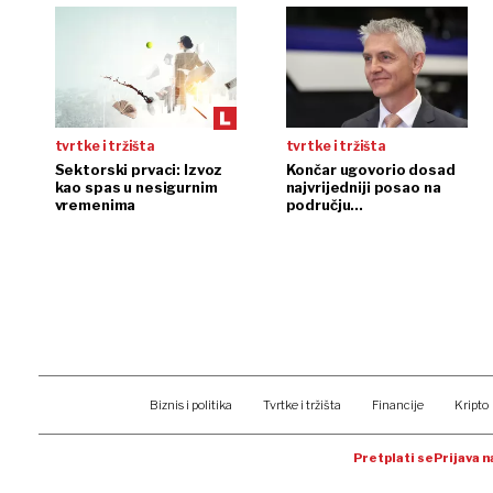
tvrtke i tržišta
tvrtke i tržišta
Sektorski prvaci: Izvoz
Končar ugovorio dosad
kao spas u nesigurnim
najvrijedniji posao na
vremenima
području
transformatora
Biznis i politika
Tvrtke i tržišta
Financije
Kripto
Pretplati se
Prijava 