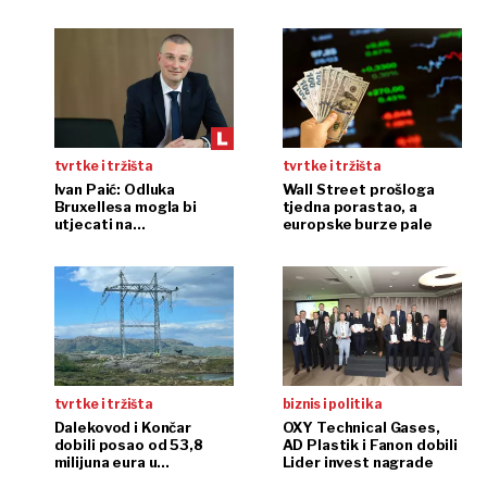
tvrtke i tržišta
tvrtke i tržišta
Ivan Paić: Odluka
Wall Street prošloga
Bruxellesa mogla bi
tjedna porastao, a
utjecati na
europske burze pale
konkurentnost Končara
tvrtke i tržišta
biznis i politika
Dalekovod i Končar
OXY Technical Gases,
dobili posao od 53,8
AD Plastik i Fanon dobili
milijuna eura u
Lider invest nagrade
Makedoniji