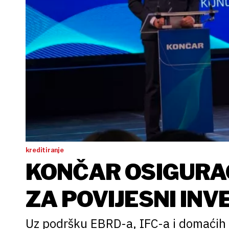
kreditiranje
KONČAR OSIGURAO
ZA POVIJESNI INV
Uz podršku EBRD-a, IFC-a i domaćih b