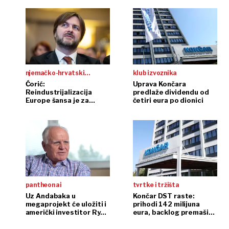
njemačko-hrvatski
klub izvoznika
gospodarski forum
Ćorić:
Uprava Končara
Reindustrijalizacija
predlaže dividendu od
Europe šansa je za
četiri eura po dionici
hrvatske tvrtke
pantheon ai
tvrtke i tržišta
Uz Andabaka u
Končar DST raste:
megaprojekt će uložiti i
prihodi 142 milijuna
američki investitor Ryan
eura, backlog premašio
Rich
milijardu