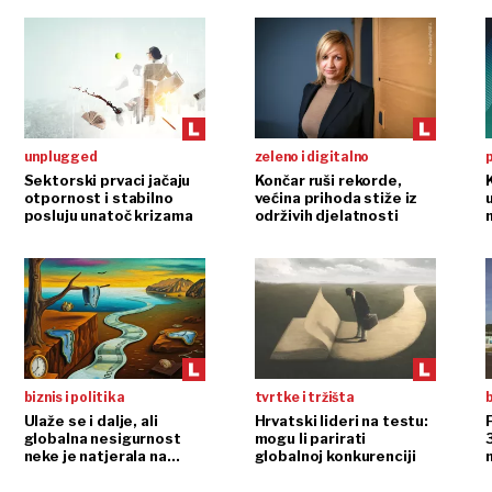
unplugged
zeleno i digitalno
p
Sektorski prvaci jačaju
Končar ruši rekorde,
otpornost i stabilno
većina prihoda stiže iz
posluju unatoč krizama
održivih djelatnosti
m
biznis i politika
tvrtke i tržišta
b
Ulaže se i dalje, ali
Hrvatski lideri na testu:
globalna nesigurnost
mogu li parirati
3
neke je natjerala na
globalnoj konkurenciji
oprez