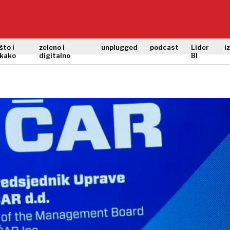
što i
zeleno i
unplugged
podcast
Lider
i
kako
digitalno
BI