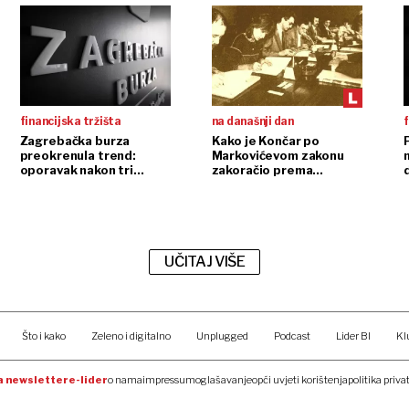
financijska tržišta
na današnji dan
f
Zagrebačka burza
Kako je Končar po
preokrenula trend:
Markovićevom zakonu
n
oporavak nakon tri
zakoračio prema
tjedna pada
modernoj kompaniji
UČITAJ VIŠE
Što i kako
Zeleno i digitalno
Unplugged
Podcast
Lider BI
Kl
na newsletter
e-lider
o nama
impressum
oglašavanje
opći uvjeti korištenja
politika priva