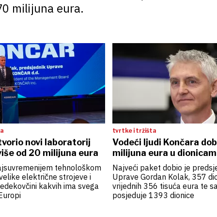
0 milijuna eura.
ta
tvrtke i tržišta
vorio novi laboratorij
Vodeći ljudi Končara dobi
više od 20 milijuna eura
milijuna eura u dionica
 najsuvremenijem tehnološkom
Najveći paket dobio je predsj
elike električne strojeve i
Uprave Gordan Kolak, 357 di
edekovčini kakvih ima svega
vrijednih 356 tisuća eura te 
Europi
posjeduje 1393 dionice