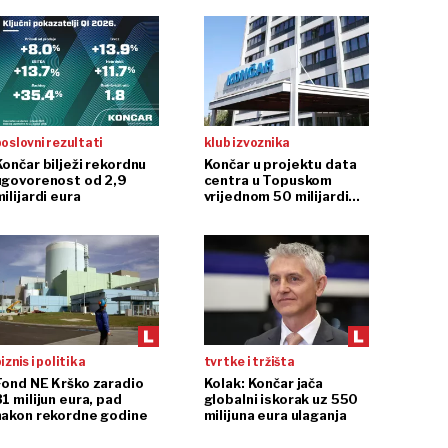
oslovni rezultati
klub izvoznika
Končar bilježi rekordnu
Končar u projektu data
ugovorenost od 2,9
centra u Topuskom
ilijardi eura
vrijednom 50 milijardi
eura
iznis i politika
tvrtke i tržišta
Fond NE Krško zaradio
Kolak: Končar jača
1 milijun eura, pad
globalni iskorak uz 550
nakon rekordne godine
milijuna eura ulaganja