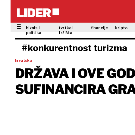
biznis i
tvrtke i
financije
kripto
politika
tržišta
#konkurentnost turizma
hrvatska
DRŽAVA I OVE GOD
SUFINANCIRA GR
PRIVATNIM IZNAJ