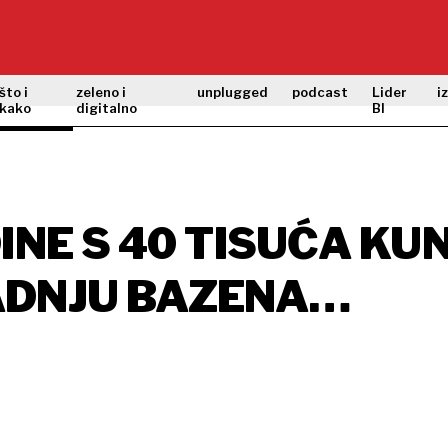
što i
zeleno i
unplugged
podcast
Lider
i
kako
digitalno
BI
INE S 40 TISUĆA KU
ADNJU BAZENA
MLJIVAČIMA