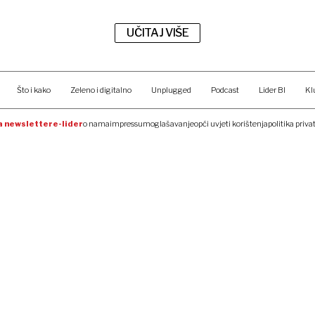
UČITAJ VIŠE
Što i kako
Zeleno i digitalno
Unplugged
Podcast
Lider BI
Kl
na newsletter
e-lider
o nama
impressum
oglašavanje
opći uvjeti korištenja
politika priva