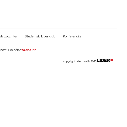
ub izvoznika
Studentski Lider klub
Konferencije
tnosti i kolačića
tocno.hr
copyright lider media 2025.