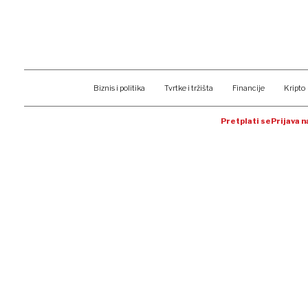
Biznis i politika
Tvrtke i tržišta
Financije
Kripto
Pretplati se
Prijava 