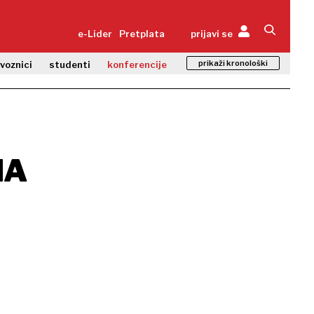
e-Lider
Pretplata
prijavi se
prikaži kronološki
zvoznici
studenti
konferencije
NA