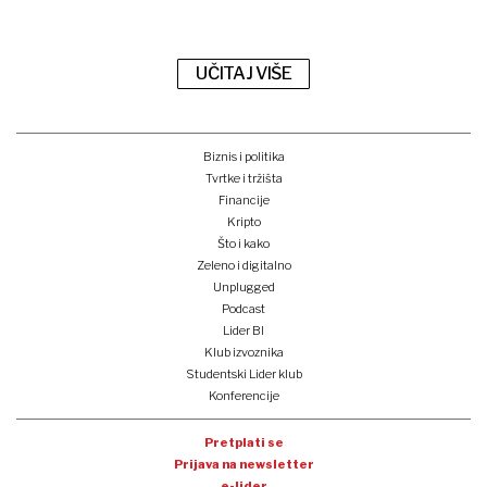
UČITAJ VIŠE
Biznis i politika
Tvrtke i tržišta
Financije
Kripto
Što i kako
Zeleno i digitalno
Unplugged
Podcast
Lider BI
Klub izvoznika
Studentski Lider klub
Konferencije
Pretplati se
Prijava na newsletter
e-lider