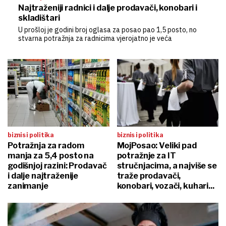
Najtraženiji radnici i dalje prodavači, konobari i
skladištari
U prošloj je godini broj oglasa za posao pao 1,5 posto, no
stvarna potražnja za radnicima vjerojatno je veća
biznis i politika
biznis i politika
Potražnja za radom
MojPosao: Veliki pad
manja za 5,4 posto na
potražnje za IT
godišnjoj razini: Prodavač
stručnjacima, a najviše se
i dalje najtraženije
traže prodavači,
zanimanje
konobari, vozači, kuhari...