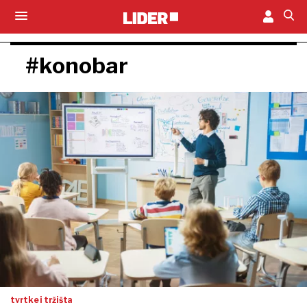
#konobar
tvrtke i tržišta