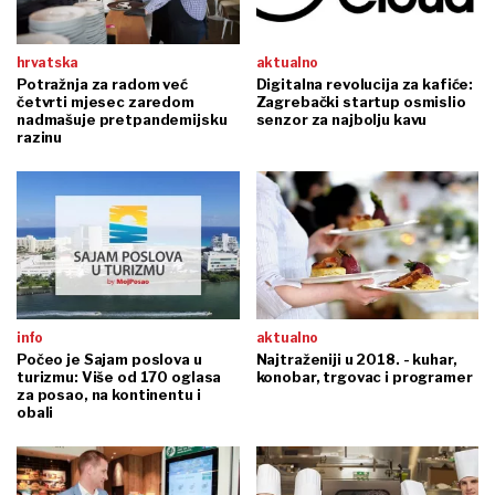
hrvatska
aktualno
Potražnja za radom već
Digitalna revolucija za kafiće:
četvrti mjesec zaredom
Zagrebački startup osmislio
nadmašuje pretpandemijsku
senzor za najbolju kavu
razinu
info
aktualno
Počeo je Sajam poslova u
Najtraženiji u 2018. - kuhar,
turizmu: Više od 170 oglasa
konobar, trgovac i programer
za posao, na kontinentu i
obali