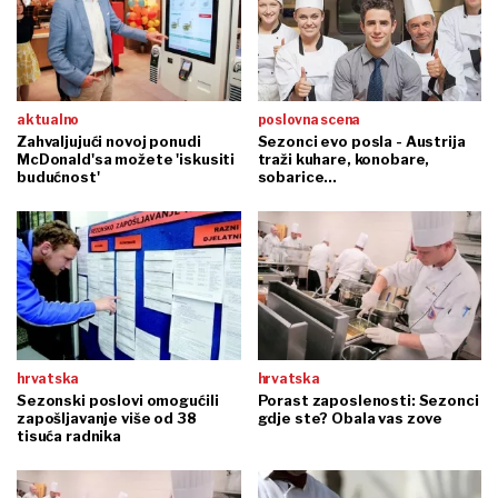
aktualno
poslovna scena
Zahvaljujući novoj ponudi
Sezonci evo posla - Austrija
McDonald'sa možete 'iskusiti
traži kuhare, konobare,
budućnost'
sobarice...
hrvatska
hrvatska
Sezonski poslovi omogućili
Porast zaposlenosti: Sezonci
zapošljavanje više od 38
gdje ste? Obala vas zove
tisuća radnika