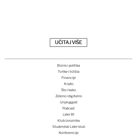
UČITAJ VIŠE
Biznis i politika
Tvrtke i tržišta
Financije
Kripto
Što i kako
Zeleno i digitalno
Unplugged
Podcast
Lider BI
Klub izvoznika
Studentski Lider klub
Konferencije