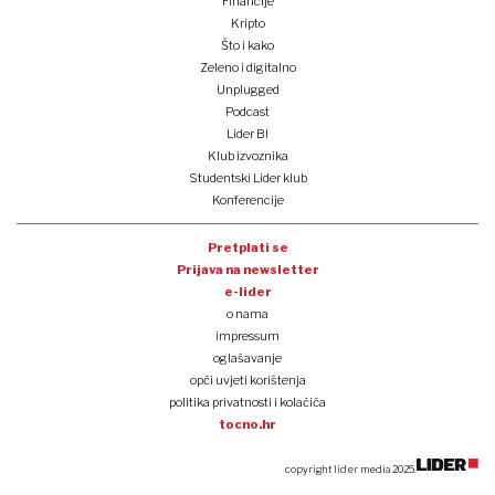
Financije
Kripto
Što i kako
Zeleno i digitalno
Unplugged
Podcast
Lider BI
Klub izvoznika
Studentski Lider klub
Konferencije
Pretplati se
Prijava na newsletter
e-lider
o nama
impressum
oglašavanje
opći uvjeti korištenja
politika privatnosti i kolačića
tocno.hr
copyright lider media 2025.