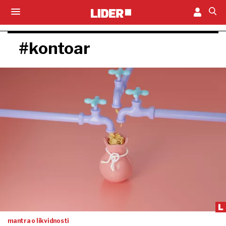
#kontoar
mantra o likvidnosti