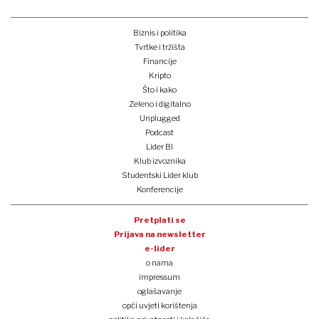
Biznis i politika
Tvrtke i tržišta
Financije
Kripto
Što i kako
Zeleno i digitalno
Unplugged
Podcast
Lider BI
Klub izvoznika
Studentski Lider klub
Konferencije
Pretplati se
Prijava na newsletter
e-lider
o nama
impressum
oglašavanje
opći uvjeti korištenja