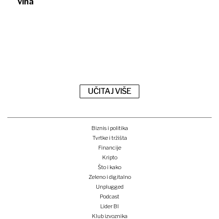
vina
UČITAJ VIŠE
Biznis i politika
Tvrtke i tržišta
Financije
Kripto
Što i kako
Zeleno i digitalno
Unplugged
Podcast
Lider BI
Klub izvoznika