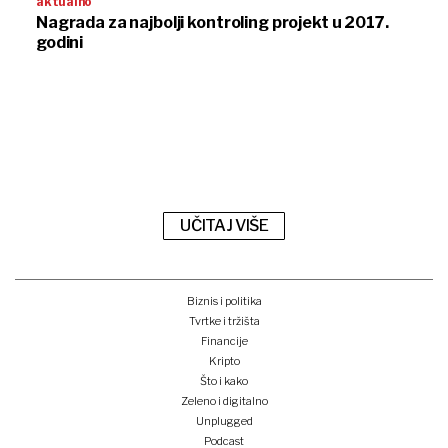
aktualno
Nagrada za najbolji kontroling projekt u 2017.
godini
UČITAJ VIŠE
Biznis i politika
Tvrtke i tržišta
Financije
Kripto
Što i kako
Zeleno i digitalno
Unplugged
Podcast