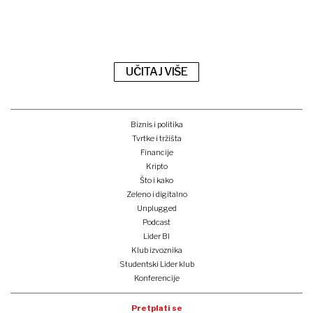
UČITAJ VIŠE
Biznis i politika
Tvrtke i tržišta
Financije
Kripto
Što i kako
Zeleno i digitalno
Unplugged
Podcast
Lider BI
Klub izvoznika
Studentski Lider klub
Konferencije
Pretplati se