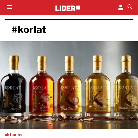
#korlat
aktualno