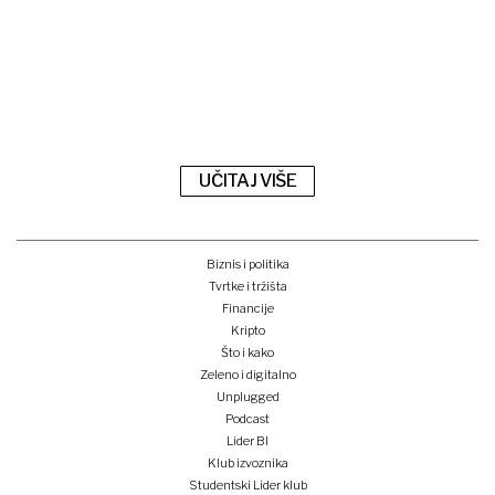
UČITAJ VIŠE
Biznis i politika
Tvrtke i tržišta
Financije
Kripto
Što i kako
Zeleno i digitalno
Unplugged
Podcast
Lider BI
Klub izvoznika
Studentski Lider klub