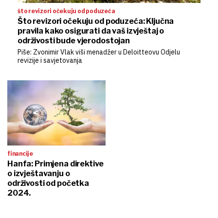
što revizori očekuju od poduzeća
Što revizori očekuju od poduzeća: Ključna
pravila kako osigurati da vaš izvještaj o
održivosti bude vjerodostojan
Piše: Zvonimir Vlak viši menadžer u Deloitteovu Odjelu
revizije i savjetovanja
financije
Hanfa: Primjena direktive
o izvještavanju o
održivosti od početka
2024.