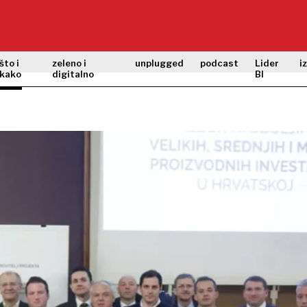
što i
zeleno i
unplugged
podcast
Lider
i
kako
digitalno
BI