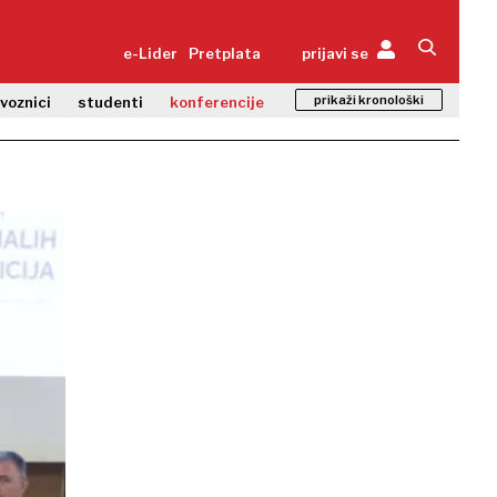
e-Lider
Pretplata
prijavi se
prikaži kronološki
zvoznici
studenti
konferencije