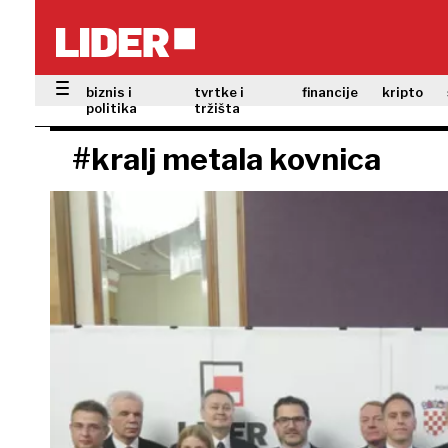
biznis i
tvrtke i
financije
kripto
politika
tržišta
#kralj metala kovnica