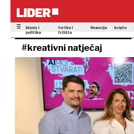
biznis i
tvrtke i
financije
kripto
politika
tržišta
#kreativni natječaj