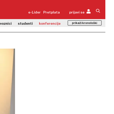
e-Lider
Pretplata
prijavi se
prikaži kronološki
zvoznici
studenti
konferencije