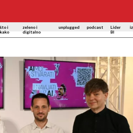
što i
zeleno i
unplugged
podcast
Lider
i
kako
digitalno
BI