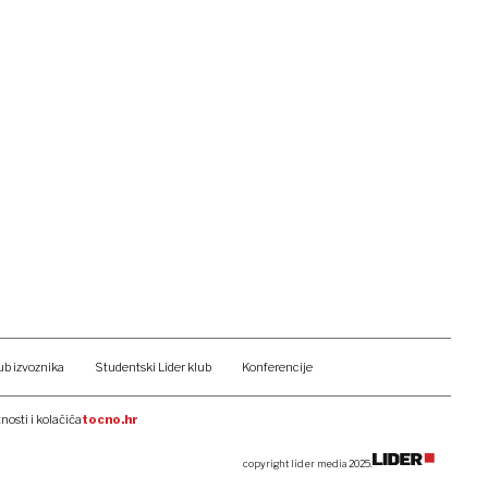
ub izvoznika
Studentski Lider klub
Konferencije
tnosti i kolačića
tocno.hr
copyright lider media 2025.