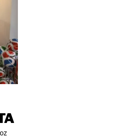
TA
roz