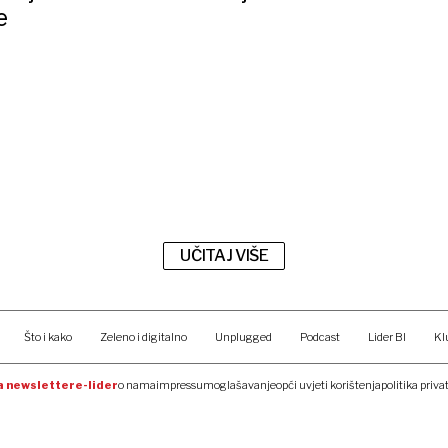
e
UČITAJ VIŠE
Što i kako
Zeleno i digitalno
Unplugged
Podcast
Lider BI
Kl
na newsletter
e-lider
o nama
impressum
oglašavanje
opći uvjeti korištenja
politika priva