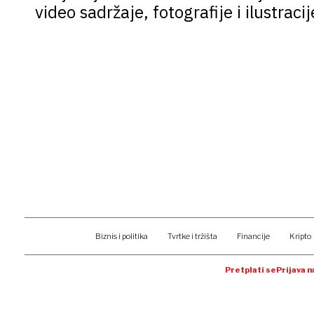
video sadržaje, fotografije i ilustracij
Biznis i politika
Tvrtke i tržišta
Financije
Kripto
Pretplati se
Prijava 