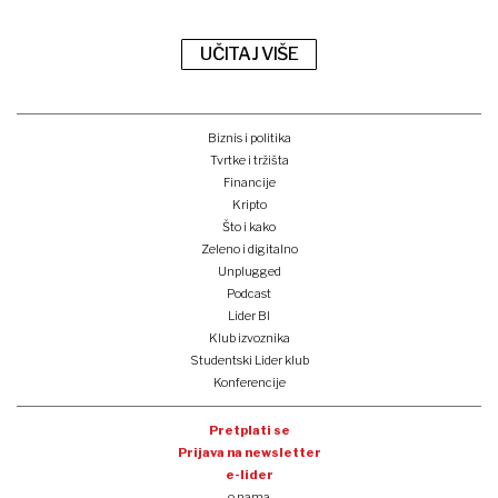
UČITAJ VIŠE
Biznis i politika
Tvrtke i tržišta
Financije
Kripto
Što i kako
Zeleno i digitalno
Unplugged
Podcast
Lider BI
Klub izvoznika
Studentski Lider klub
Konferencije
Pretplati se
Prijava na newsletter
e-lider
o nama