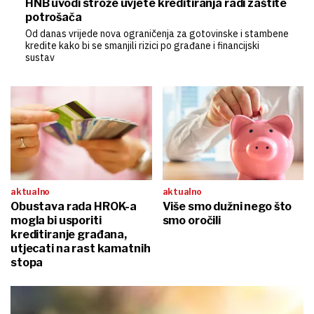
HNB uvodi strože uvjete kreditiranja radi zaštite
potrošača
Od danas vrijede nova ograničenja za gotovinske i stambene
kredite kako bi se smanjili rizici po građane i financijski
sustav
aktualno
aktualno
Obustava rada HROK-a
Više smo dužni nego što
mogla bi usporiti
smo oročili
kreditiranje građana,
utjecati na rast kamatnih
stopa