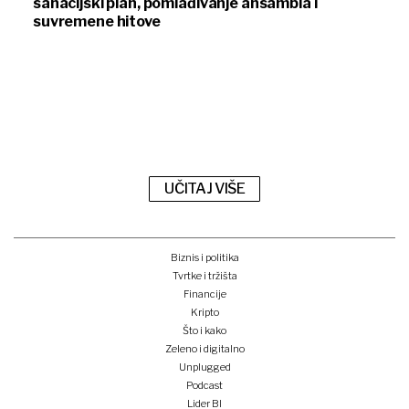
sanacijski plan, pomlađivanje ansambla i
suvremene hitove
UČITAJ VIŠE
Biznis i politika
Tvrtke i tržišta
Financije
Kripto
Što i kako
Zeleno i digitalno
Unplugged
Podcast
Lider BI