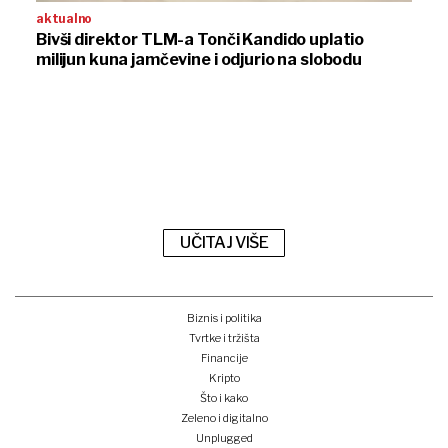
aktualno
Bivši direktor TLM-a Tonči Kandido uplatio
milijun kuna jamčevine i odjurio na slobodu
UČITAJ VIŠE
Biznis i politika
Tvrtke i tržišta
Financije
Kripto
Što i kako
Zeleno i digitalno
Unplugged