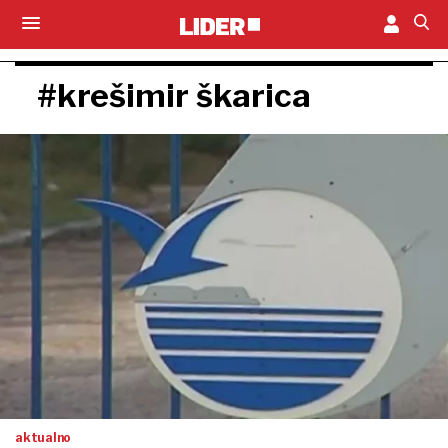
#krešimir škarica
aktualno