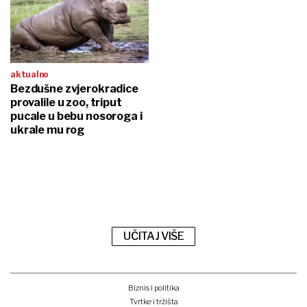
aktualno
Bezdušne zvjerokradice
provalile u zoo, triput
pucale u bebu nosoroga i
ukrale mu rog
UČITAJ VIŠE
Biznis i politika
Tvrtke i tržišta