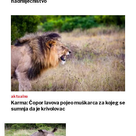
nadriliječništvo
aktualno
Karma: Čopor lavova pojeo muškarca za kojeg se
sumnja da je krivolovac