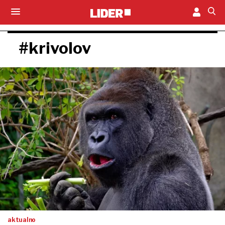
#krivolov
aktualno