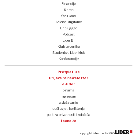
Financije
Kripto
Što i kako
Zeleno i digitalno
Unplugged
Podcast
Lider BI
Klub izvoznika
Studentski Lider klub
Konferencije
Pretplati se
Prijava na newsletter
e-lider
o nama
impressum
oglašavanje
opći uvjeti korištenja
politika privatnosti i kolačića
tocno.hr
copyright lider media 2025.