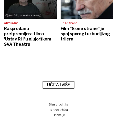
aktualno
lider trend
Rasprodana
Film "S one strane" je
pretpremijera filma
spoj sporog i uzbudljivog
'Ustav RH' u njujorškom
trilera
SVA Theatru
UČITAJ VIŠE
Biznis i politika
Tvrtke i tržišta
Financije