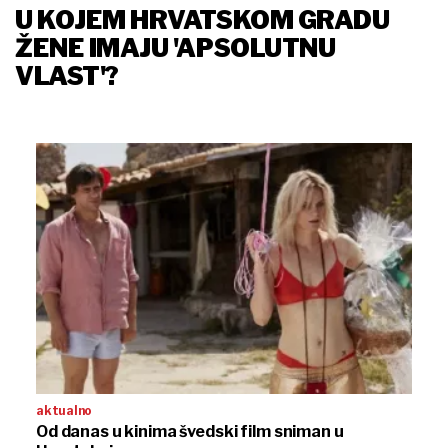
U KOJEM HRVATSKOM GRADU
ŽENE IMAJU 'APSOLUTNU
VLAST'?
aktualno
Od danas u kinima švedski film sniman u