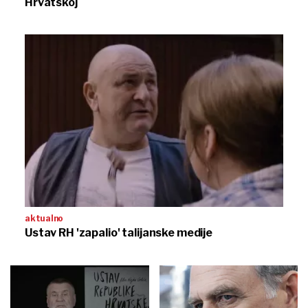
Hrvatskoj
aktualno
Ustav RH 'zapalio' talijanske medije