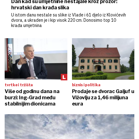
Dan kad su umjetnine nestajale kroz prozor:
hrvatski dan krađa slika
U istom danu nestale su slike iz Vlade i 61 djelo iz Klovićevih
dvora, a ukraden je i kip visok 220 cm. Donosimo top 10
krađa umjetnina
tvrtke i tržišta
biznis i politika
Više od godinu dana na
Prodaje se dvorac Galjuf u
burzi: Ing-Grad među
Vižovlju za 1,46 milijuna
stabilnijim dionicama
eura