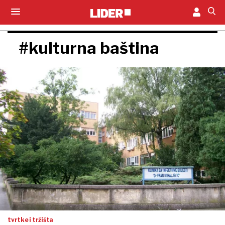
#kulturna baština
tvrtke i tržišta