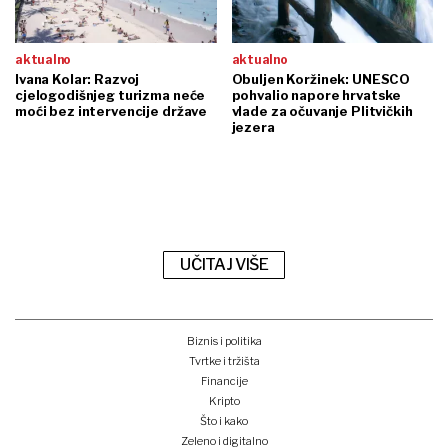
aktualno
aktualno
Ivana Kolar: Razvoj
Obuljen Koržinek: UNESCO
cjelogodišnjeg turizma neće
pohvalio napore hrvatske
moći bez intervencije države
vlade za očuvanje Plitvičkih
jezera
UČITAJ VIŠE
Biznis i politika
Tvrtke i tržišta
Financije
Kripto
Što i kako
Zeleno i digitalno