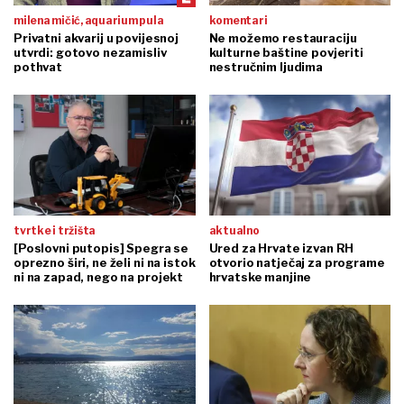
milena mičić, aquarium pula
komentari
Privatni akvarij u povijesnoj
Ne možemo restauraciju
utvrdi: gotovo nezamisliv
kulturne baštine povjeriti
pothvat
nestručnim ljudima
tvrtke i tržišta
aktualno
[Poslovni putopis] Spegra se
Ured za Hrvate izvan RH
oprezno širi, ne želi ni na istok
otvorio natječaj za programe
ni na zapad, nego na projekt
hrvatske manjine