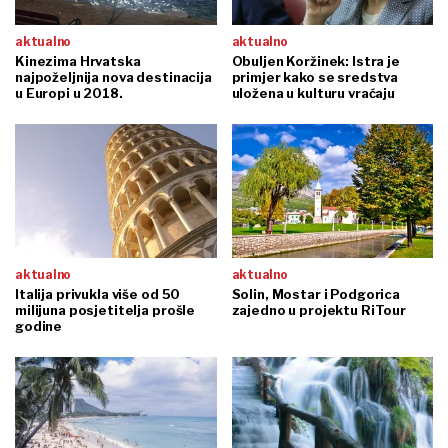
aktualno
aktualno
Kinezima Hrvatska
Obuljen Koržinek: Istra je
najpoželjnija nova destinacija
primjer kako se sredstva
u Europi u 2018.
uložena u kulturu vraćaju
aktualno
aktualno
Italija privukla više od 50
Solin, Mostar i Podgorica
milijuna posjetitelja prošle
zajedno u projektu RiTour
godine