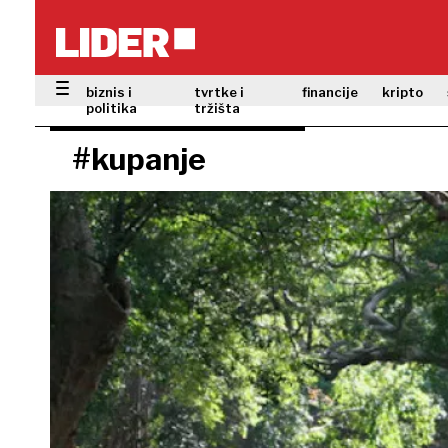
biznis i
tvrtke i
financije
kripto
politika
tržišta
#kupanje