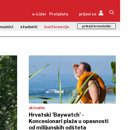
e-Lider
Pretplata
prijavi se
prikaži kronološki
zvoznici
studenti
konferencije
aktualno
Hrvatski 'Baywatch' -
Koncesionari plaža u opasnosti
od milijunskih odšteta