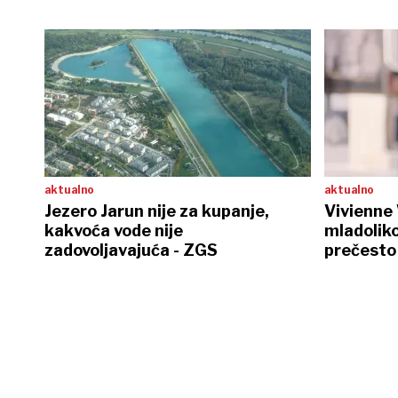
aktualno
aktualno
Jezero Jarun nije za kupanje,
Vivienne
kakvoća vode nije
mladoliko
zadovoljavajuća - ZGS
prečesto 