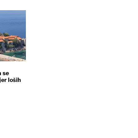
a se
er loših