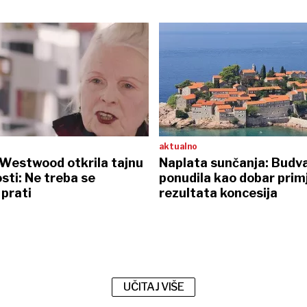
aktualno
 Westwood otkrila tajnu
Naplata sunčanja: Budv
sti: Ne treba se
ponudila kao dobar primj
prati
rezultata koncesija
UČITAJ VIŠE