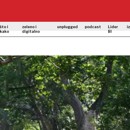
što i
zeleno i
unplugged
podcast
Lider
i
kako
digitalno
BI