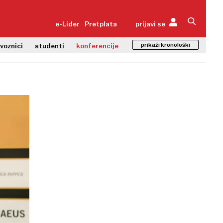
e-Lider
Pretplata
prijavi se
prikaži kronološki
zvoznici
studenti
konferencije