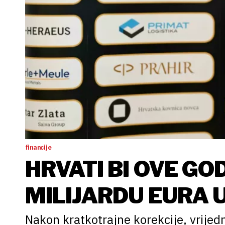
financije
HRVATI BI OVE GOD
MILIJARDU EURA 
Nakon kratkotrajne korekcije, vrijedn