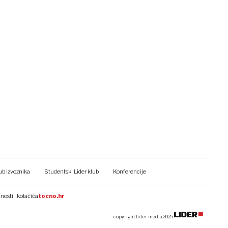
ub izvoznika
Studentski Lider klub
Konferencije
tnosti i kolačića
tocno.hr
copyright lider media 2025.