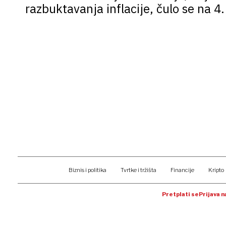
razbuktavanja inflacije, čulo se na 
Biznis i politika
Tvrtke i tržišta
Financije
Kripto
Pretplati se
Prijava 