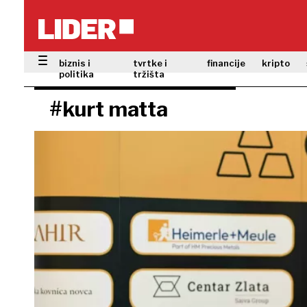
biznis i
tvrtke i
financije
kripto
politika
tržišta
#kurt matta