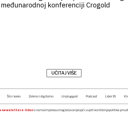
4. međunarodnoj konferenciji Crogold
UČITAJ VIŠE
Što i kako
Zeleno i digitalno
Unplugged
Podcast
Lider BI
Kl
na newsletter
e-lider
o nama
impressum
oglašavanje
opći uvjeti korištenja
politika priva