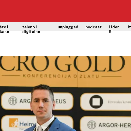
što i
zeleno i
unplugged
podcast
Lider
i
kako
digitalno
BI