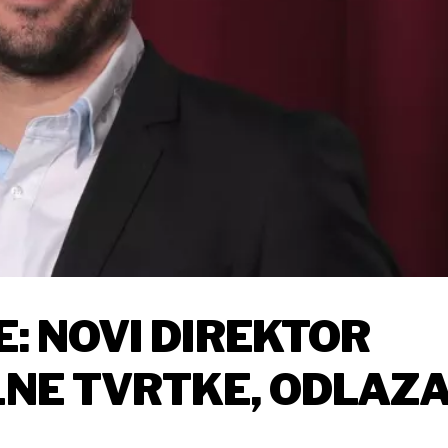
E: NOVI DIREKTOR
ALNE TVRTKE, ODLAZ
EA, SMJENA U AUTO