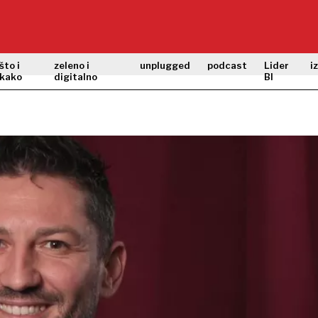
što i
zeleno i
unplugged
podcast
Lider
i
kako
digitalno
BI