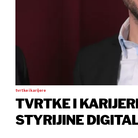
tvrtke i karijere
TVRTKE I KARIJER
STYRIJINE DIGIT
IZ UPRAVE MEGGL