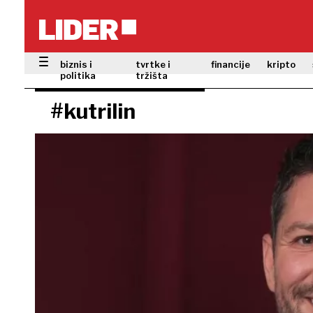
biznis i
tvrtke i
financije
kripto
politika
tržišta
#kutrilin