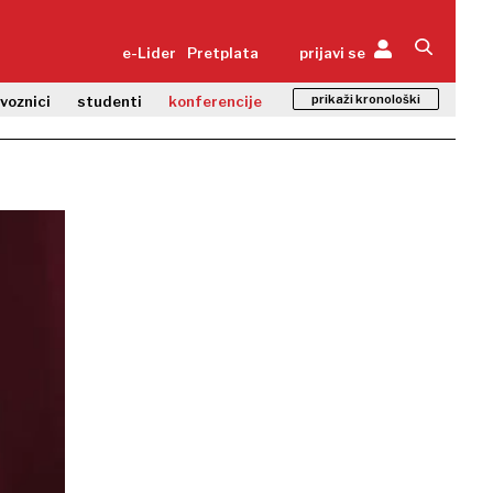
e-Lider
Pretplata
prijavi se
prikaži kronološki
zvoznici
studenti
konferencije