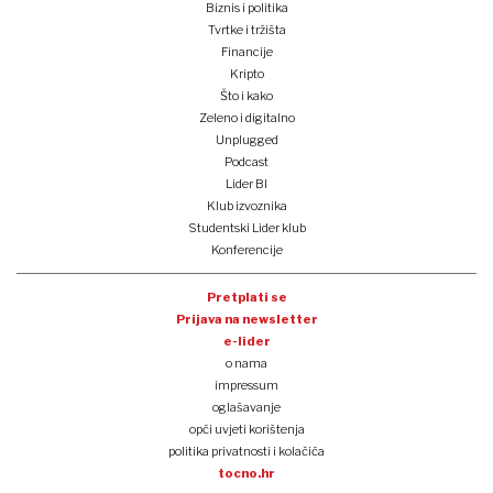
Biznis i politika
Tvrtke i tržišta
Financije
Kripto
Što i kako
Zeleno i digitalno
Unplugged
Podcast
Lider BI
Klub izvoznika
Studentski Lider klub
Konferencije
Pretplati se
Prijava na newsletter
e-lider
o nama
impressum
oglašavanje
opći uvjeti korištenja
politika privatnosti i kolačića
tocno.hr