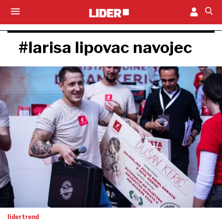
#larisa lipovac navojec
lidertrend