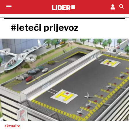
#leteći prijevoz
aktualno