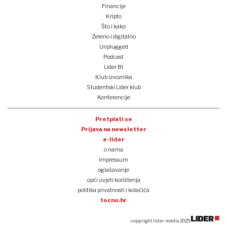
Financije
Kripto
Što i kako
Zeleno i digitalno
Unplugged
Podcast
Lider BI
Klub izvoznika
Studentski Lider klub
Konferencije
Pretplati se
Prijava na newsletter
e-lider
o nama
impressum
oglašavanje
opći uvjeti korištenja
politika privatnosti i kolačića
tocno.hr
copyright lider media 2025.