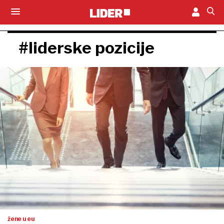
#liderske pozicije
žene u eu