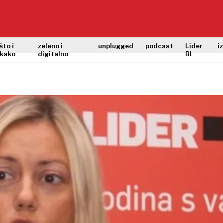
što i
zeleno i
unplugged
podcast
Lider
i
kako
digitalno
BI