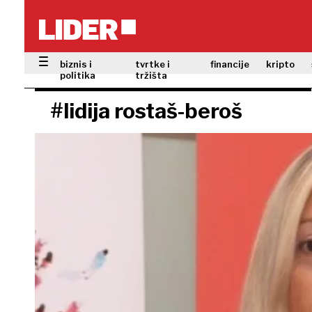
biznis i
tvrtke i
financije
kripto
politika
tržišta
#lidija rostaš-beroš