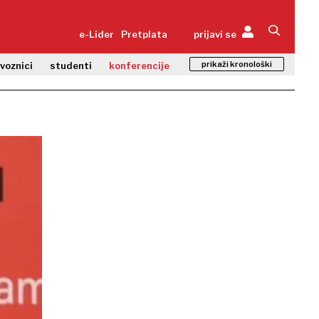
e-Lider
Pretplata
prijavi se
prikaži kronološki
zvoznici
studenti
konferencije